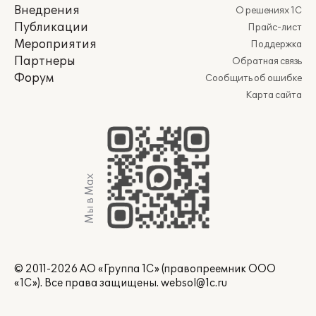
Внедрения
О решениях 1С
Публикации
Прайс-лист
Мероприятия
Поддержка
Партнеры
Обратная связь
Форум
Сообщить об ошибке
Карта сайта
Мы в Max
© 2011-2026 АО «Группа 1С» (правопреемник ООО
«1С»). Все права защищены.
websol@1c.ru