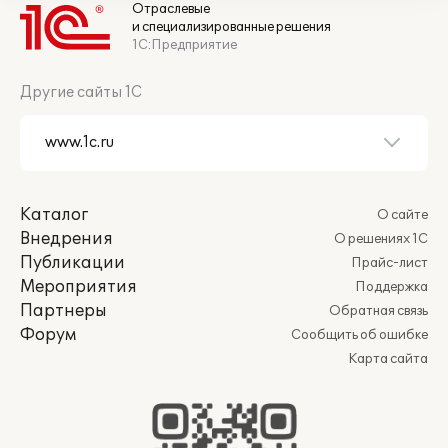
Отраслевые
и специализированные решения
1С:Предприятие
Другие сайты 1С
Каталог
О сайте
Внедрения
О решениях 1С
Публикации
Прайс-лист
Мероприятия
Поддержка
Партнеры
Обратная связь
Форум
Сообщить об ошибке
Карта сайта