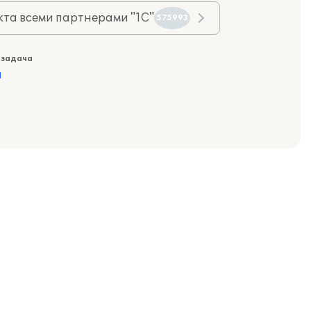
та всеми партнерами "1С"
575993
 задача
а