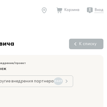
Корзина
Вход
вича
К списку
недрение/проект
неж
ругие внедрения партнера
5669