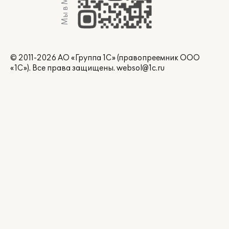
Мы в Max
© 2011-2026 АО «Группа 1С» (правопреемник ООО
«1С»). Все права защищены.
websol@1c.ru