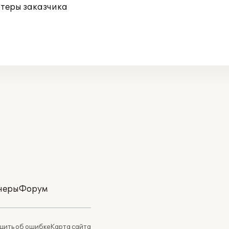
ютеры заказчика
неры
Форум
ить об ошибке
Карта сайта