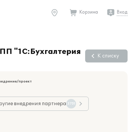
Корзина
Вход
ПП "1С:Бухгалтерия
К списку
недрение/проект
ругие внедрения партнера
3751