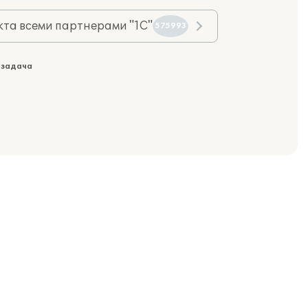
та всеми партнерами "1С"
575993
 задача