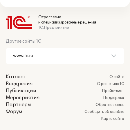
Отраслевые
и специализированные решения
1С:Предприятие
Другие сайты 1С
Каталог
О сайте
Внедрения
О решениях 1С
Публикации
Прайс-лист
Мероприятия
Поддержка
Партнеры
Обратная связь
Форум
Сообщить об ошибке
Карта сайта