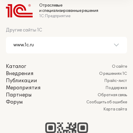
Отраслевые
и специализированные решения
1С:Предприятие
Другие сайты 1С
Каталог
О сайте
Внедрения
О решениях 1С
Публикации
Прайс-лист
Мероприятия
Поддержка
Партнеры
Обратная связь
Форум
Сообщить об ошибке
Карта сайта