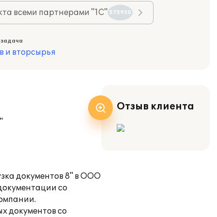
та всеми партнерами "1С"
575930
 задача
в и вторсырья
Отзыв клиента
"
ка документов 8" в ООО
 документации со
компании.
ых документов со