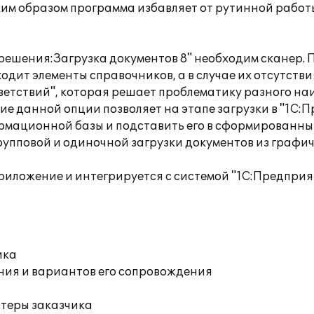
Таким образом программа избавляет от рутинной работ
ешения:Загрузка документов 8" необходим сканер. П
дит элементы справочников, а в случае их отсутствия
ветствий", которая решает проблематику разного на
ие данной опции позволяет на этапе загрузки в "1С:
мационной базы и подставить его в сформированны
упповой и одиночной загрузки документов из графич
риложение и интегрируется с системой "1С:Предприя
ика
ния и вариантов его сопровождения
ютеры заказчика