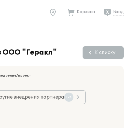
Корзина
Вход
в ООО "Геракл"
К списку
недрение/проект
ругие внедрения партнера
195