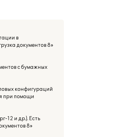
тации в
рузка документов 8»
ментов с бумажных
иповых конфигураций
ся при помощи
12 и др.). Есть
окументов 8»