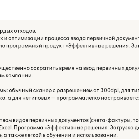
рдых отходов.
х и оптимизации процесса ввода первичной докумен
ло программный продукт «Эффективные решения: Заг
ущественно сократить время на ввод первичных доку
ам компании.
мы: обычный сканер с разрешением от 300dpi, для т
ка, а для нетиповых — программа легко настраивает
ом видов первичных документов (счета-фактуры, торг-
 Excel. Программа «Эффективные решения: Загрузка д
, а также легкой в обучении и использовании.