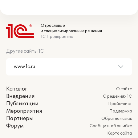
Отраслевые
и специализированные решения
1С:Предприятие
Другие сайты 1С
Каталог
О сайте
Внедрения
О решениях 1С
Публикации
Прайс-лист
Мероприятия
Поддержка
Партнеры
Обратная связь
Форум
Сообщить об ошибке
Карта сайта