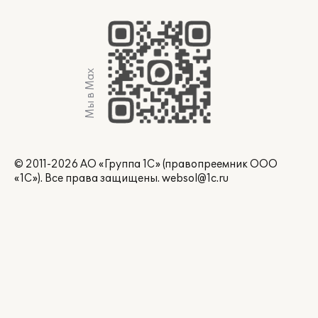
Мы в Max
© 2011-2026 АО «Группа 1С» (правопреемник ООО
«1С»). Все права защищены.
websol@1c.ru