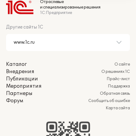
Отраслевые
и специализированные решения
1С:Предприятие
Другие сайты 1С
Каталог
О сайте
Внедрения
О решениях 1С
Публикации
Прайс-лист
Мероприятия
Поддержка
Партнеры
Обратная связь
Форум
Сообщить об ошибке
Карта сайта