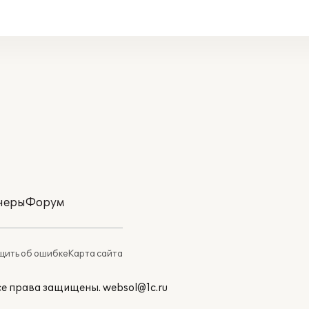
неры
Форум
ить об ошибке
Карта сайта
Все права защищены.
websol@1c.ru