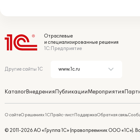
Отраслевые
и специализированные решения
1С:Предприятие
Другие сайты 1С
Каталог
Внедрения
Публикации
Мероприятия
Парт
О сайте
О решениях 1С
Прайс-лист
Поддержка
Обратная связь
Сообщ
© 2011-2026 АО «Группа 1С» (правопреемник ООО «1С»). 