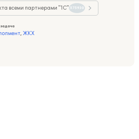
та всеми партнерами "1С"
575930
 задача
лопмент
,
ЖКХ