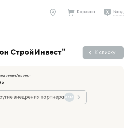
Корзина
Вход
ион СтройИнвест"
К списку
недрение/проект
нь
ругие внедрения партнера
5616