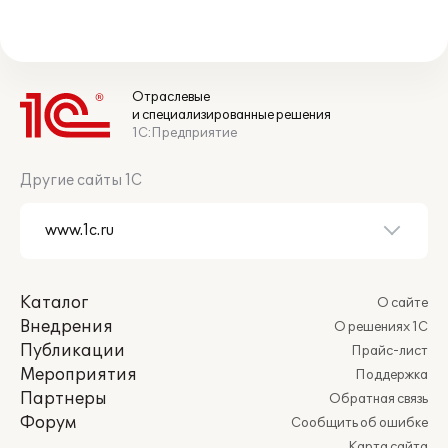
Отраслевые
и специализированные решения
1С:Предприятие
Другие сайты 1С
Каталог
О сайте
Внедрения
О решениях 1С
Публикации
Прайс-лист
Мероприятия
Поддержка
Партнеры
Обратная связь
Форум
Сообщить об ошибке
Карта сайта