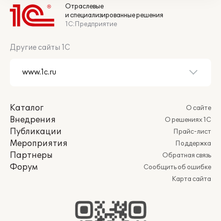
Отраслевые
и специализированные решения
1С:Предприятие
Другие сайты 1С
Каталог
О сайте
Внедрения
О решениях 1С
Публикации
Прайс-лист
Мероприятия
Поддержка
Партнеры
Обратная связь
Форум
Сообщить об ошибке
Карта сайта