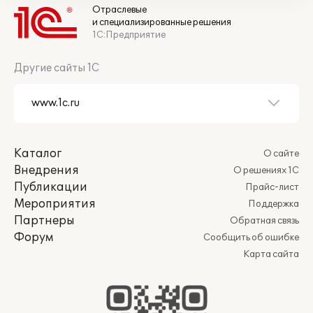
Отраслевые
и специализированные решения
1С:Предприятие
Другие сайты 1С
Каталог
О сайте
Внедрения
О решениях 1С
Публикации
Прайс-лист
Мероприятия
Поддержка
Партнеры
Обратная связь
Форум
Сообщить об ошибке
Карта сайта