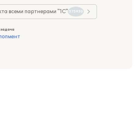
та всеми партнерами "1С"
575930
 задача
лопмент