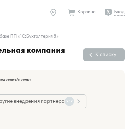
Корзина
Вход
базе ПП «1С:Бухгалтерия 8»
тельная компания
К списку
недрение/проект
ругие внедрения партнера
932