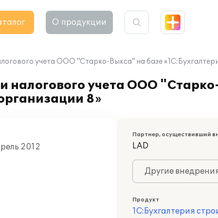
аталог
О продукции
алогового учета ООО "Старко-Выкса" на базе «1С:Бухгалтер
и налогового учета ООО "Старко
организации 8»
Партнер, осуществивший в
LAD
прель 2012
Другие внедрени
Продукт
1С:Бухгалтерия стр