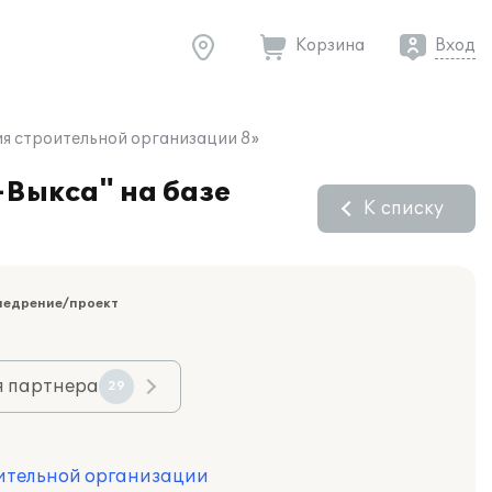
Корзина
Вход
ия строительной организации 8»
-Выкса" на базе
К списку
недрение/проект
я партнера
29
оительной организации