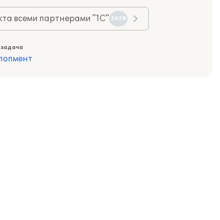
та всеми партнерами "1С"
3628
 задача
лопмент