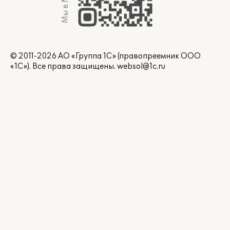
Мы в Max
© 2011-2026 АО «Группа 1С» (правопреемник ООО
«1С»). Все права защищены.
websol@1c.ru