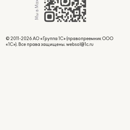
Мы в Max
© 2011-2026 АО «Группа 1С» (правопреемник ООО
«1С»). Все права защищены.
websol@1c.ru