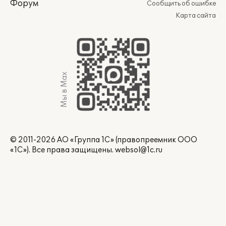
Форум
Сообщить об ошибке
Карта сайта
Мы в Max
© 2011-2026 АО «Группа 1С» (правопреемник ООО
«1С»). Все права защищены.
websol@1c.ru