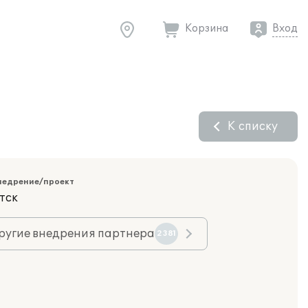
Корзина
Вход
К списку
недрение/проект
тск
ругие внедрения партнера
2381