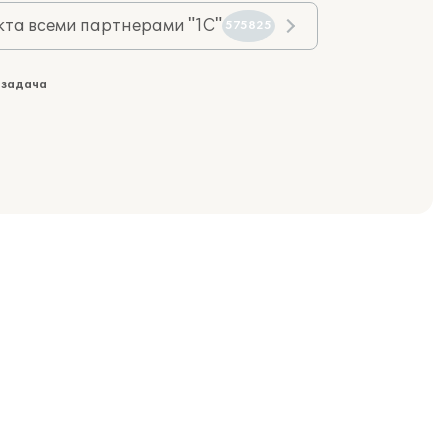
та всеми партнерами "1С"
575825
 задача