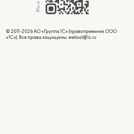
Мы в Max
© 2011-2026 АО «Группа 1С» (правопреемник ООО
«1С»). Все права защищены.
websol@1c.ru