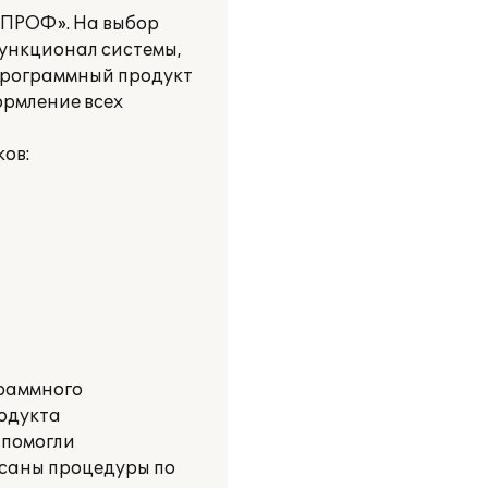
 ПРОФ». На выбор
функционал системы,
 Программный продукт
ормление всех
ов:
граммного
родукта
 помогли
исаны процедуры по