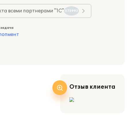
та всеми партнерами "1С"
575993
 задача
лопмент
Отзыв клиента