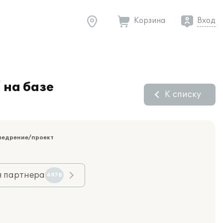
Корзина
Вход
 на базе
К списку
недрение/проект
я партнера
4978