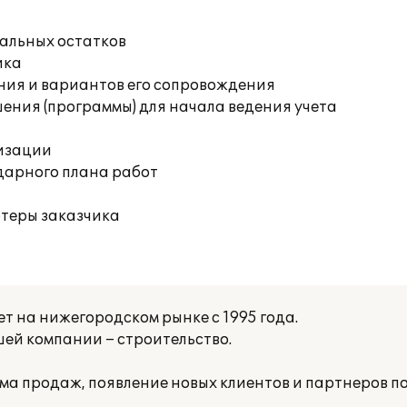
чальных остатков
ика
ния и вариантов его сопровождения
ения (программы) для начала ведения учета
изации
дарного плана работ
ютеры заказчика
 на нижегородском рынке с 1995 года.
ей компании – строительство.
ма продаж, появление новых клиентов и партнеров п