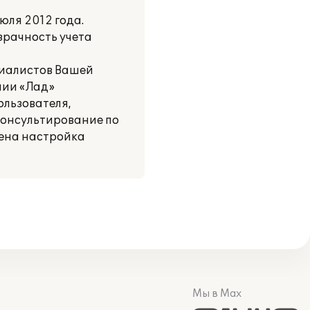
юля 2012 года.
зрачность учета
циалистов Вашей
нии «Лад»
ользователя,
консультирование по
дена настройка
Мы в Max