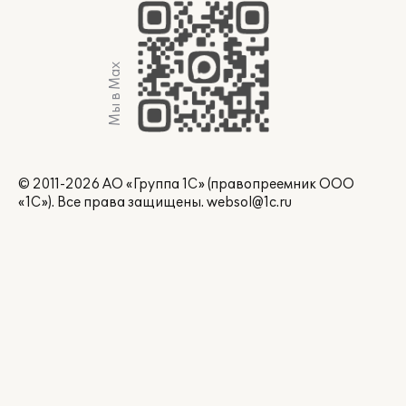
Мы в Max
© 2011-2026 АО «Группа 1С» (правопреемник ООО
«1С»). Все права защищены.
websol@1c.ru