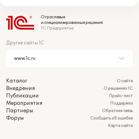
Отраслевые
и специализированные решения
1С:Предприятие
Другие сайты 1С
Каталог
О сайте
Внедрения
О решениях 1С
Публикации
Прайс-лист
Мероприятия
Поддержка
Партнеры
Обратная связь
Форум
Сообщить об ошибке
Карта сайта