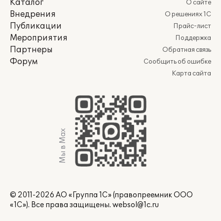
Каталог
О сайте
Внедрения
О решениях 1С
Публикации
Прайс-лист
Мероприятия
Поддержка
Партнеры
Обратная связь
Форум
Сообщить об ошибке
Карта сайта
Мы в Max
© 2011-2026 АО «Группа 1С» (правопреемник ООО
«1С»). Все права защищены.
websol@1c.ru