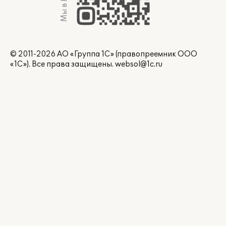
Мы в Max
© 2011-2026 АО «Группа 1С» (правопреемник ООО
«1С»). Все права защищены.
websol@1c.ru