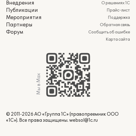
Внедрения
О решениях 1С
Публикации
Прайс-лист
Мероприятия
Поддержка
Партнеры
Обратная связь
Форум
Сообщить об ошибке
Карта сайта
Мы в Max
© 2011-2026 АО «Группа 1С» (правопреемник ООО
«1С»). Все права защищены.
websol@1c.ru