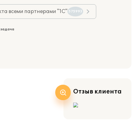
та всеми партнерами "1С"
575993
 задача
Отзыв клиента