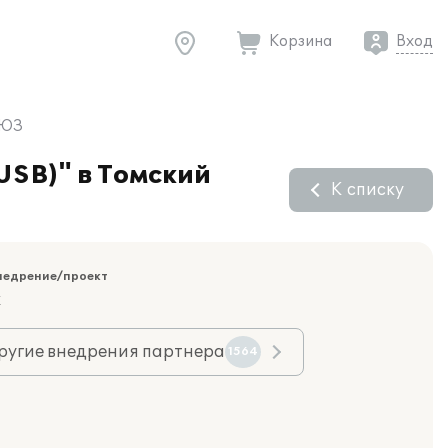
Корзина
Вход
ОЮЗ
USB)" в Томский
К списку
недрение/проект
к
ругие внедрения партнера
1564