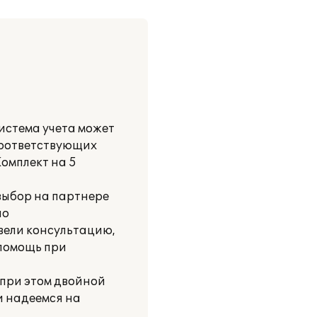
истема учета может
соответствующих
омплект на 5
выбор на партнере
шо
вели консультацию,
 помощь при
 при этом двойной
и надеемся на