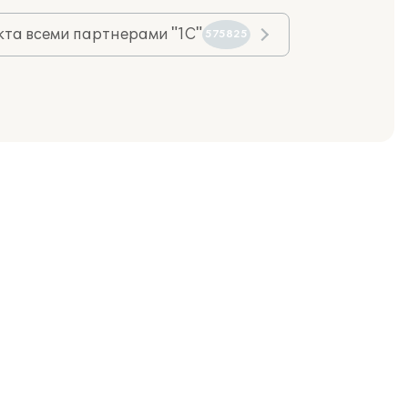
та всеми партнерами "1С"
575825