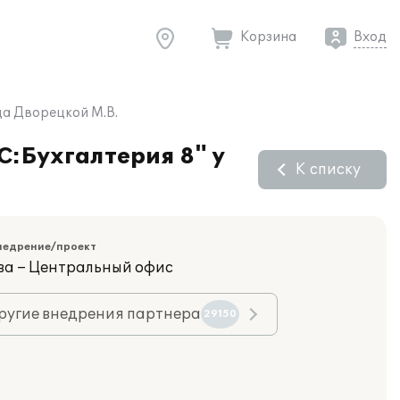
Корзина
Вход
ца Дворецкой М.В.
С:Бухгалтерия 8" у
К списку
недрение/проект
ва – Центральный офис
ругие внедрения партнера
29150