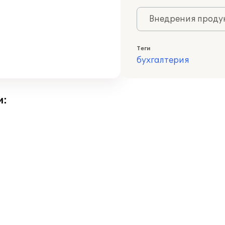
Внедрения продук
Теги
бухгалтерия
и: