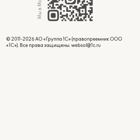
Мы в Max
© 2011-2026 АО «Группа 1С» (правопреемник ООО
«1С»). Все права защищены.
websol@1c.ru