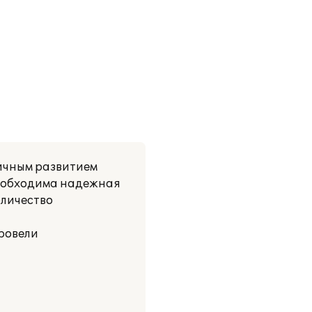
ичным развитием
 необходима надежная
оличество
ровели