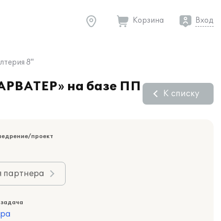
Корзина
Вход
лтерия 8"
ФАРВАТЕР» на базе ПП
К списку
недрение/проект
я партнера
 задача
ура