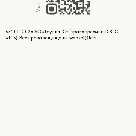
Мы в Max
© 2011-2026 АО «Группа 1С» (правопреемник ООО
«1С»). Все права защищены.
websol@1c.ru