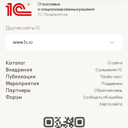
Отраслевые
и специализированные решения
1С:Предприятие
Другие сайты 1С
Каталог
О сайте
Внедрения
О решениях 1С
Публикации
Прайс-лист
Мероприятия
Поддержка
Партнеры
Обратная связь
Форум
Сообщить об ошибке
Карта сайта