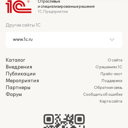
Отраслевые
и специализированные решения
1С:Предприятие
Другие сайты 1С
Каталог
О сайте
Внедрения
О решениях 1С
Публикации
Прайс-лист
Мероприятия
Поддержка
Партнеры
Обратная связь
Форум
Сообщить об ошибке
Карта сайта