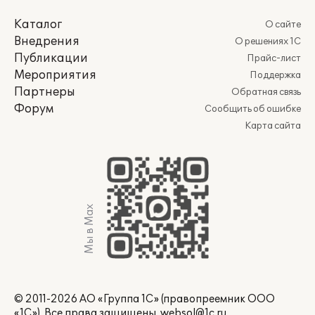
Каталог
О сайте
Внедрения
О решениях 1С
Публикации
Прайс-лист
Мероприятия
Поддержка
Партнеры
Обратная связь
Форум
Сообщить об ошибке
Карта сайта
Мы в Max
© 2011-2026 АО «Группа 1С» (правопреемник ООО
«1С»). Все права защищены.
websol@1c.ru