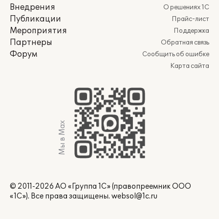
Внедрения
О решениях 1С
Публикации
Прайс-лист
Мероприятия
Поддержка
Партнеры
Обратная связь
Форум
Сообщить об ошибке
Карта сайта
Мы в Max
© 2011-2026 АО «Группа 1С» (правопреемник ООО
«1С»). Все права защищены.
websol@1c.ru