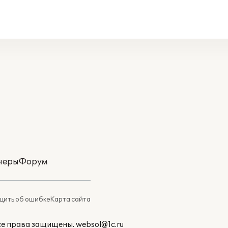
неры
Форум
ить об ошибке
Карта сайта
Все права защищены.
websol@1c.ru