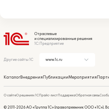
Отраслевые
и специализированные решения
1С:Предприятие
Другие сайты 1С
Каталог
Внедрения
Публикации
Мероприятия
Парт
О сайте
О решениях 1С
Прайс-лист
Поддержка
Обратная связь
Сообщ
© 2011-2026 АО «Группа 1С» (правопреемник ООО «1С»). 