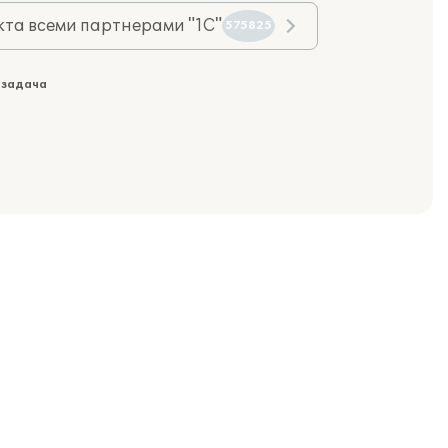
та всеми партнерами "1С"
575825
 задача