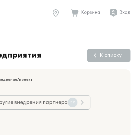
Корзина
Вход
редприятия
К списку
недрение/проект
ругие внедрения партнера
52