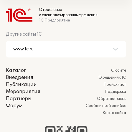
Отраслевые
и специализированные решения
1С:Предприятие
Другие сайты 1С
Каталог
О сайте
Внедрения
О решениях 1С
Публикации
Прайс-лист
Мероприятия
Поддержка
Партнеры
Обратная связь
Форум
Сообщить об ошибке
Карта сайта