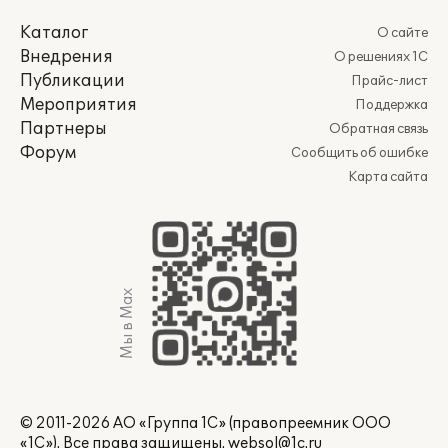
Каталог
О сайте
Внедрения
О решениях 1С
Публикации
Прайс-лист
Мероприятия
Поддержка
Партнеры
Обратная связь
Форум
Сообщить об ошибке
Карта сайта
Мы в Max
© 2011-2026 АО «Группа 1С» (правопреемник ООО
«1С»). Все права защищены.
websol@1c.ru