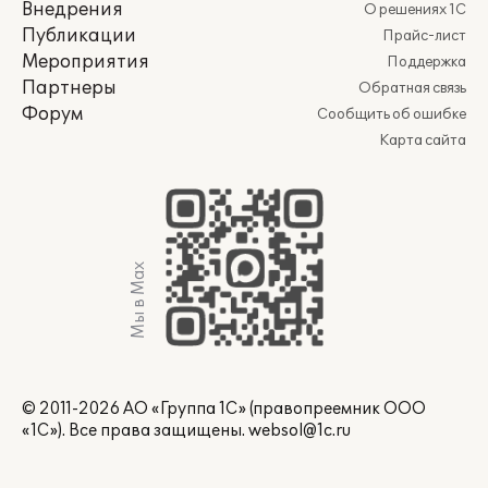
Внедрения
О решениях 1С
Публикации
Прайс-лист
Мероприятия
Поддержка
Партнеры
Обратная связь
Форум
Сообщить об ошибке
Карта сайта
Мы в Max
© 2011-2026 АО «Группа 1С» (правопреемник ООО
«1С»). Все права защищены.
websol@1c.ru