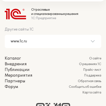
Отраслевые
и специализированные решения
1С:Предприятие
Другие сайты 1С
Каталог
О сайте
Внедрения
О решениях 1С
Публикации
Прайс-лист
Мероприятия
Поддержка
Партнеры
Обратная связь
Форум
Сообщить об ошибке
Карта сайта