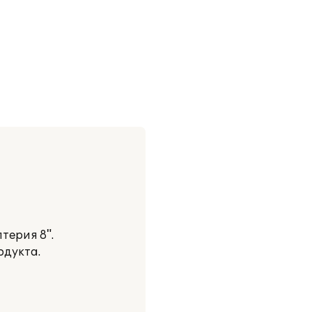
терия 8".
одукта.