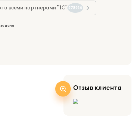
та всеми партнерами "1С"
575930
 задача
Отзыв клиента