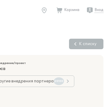
Корзина
Вход
К списку
недрение/проект
еса
ругие внедрения партнера
20100