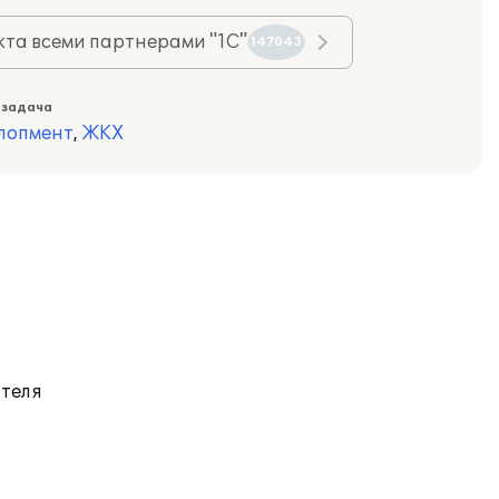
та всеми партнерами "1С"
147043
 задача
лопмент
,
ЖКХ
ателя