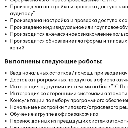
Оформлено льготное сопровождение 1С:ИТС
Произведена настройка и проверка доступа к ин
аудитору"
Произведена настройка и проверка доступа к сай
Произведено индивидуальное или групповое об
Производится ежемесячное ознакомление польз
Производится обновление платформы и типовых
копий
Выполнены следующие работы:
Ввод начальных остатков / помощь при вводе на
Доставка программных продуктов в офис заказч
Интеграция с другими системами на базе "1С:П
Интеграция со сторонними системами автомат
Консультации по выбору программного обеспече
Начальные настройки типового/отраслевого реш
Обучение в группе в офисе заказчика
Перенос данных из предыдущих систем автомат