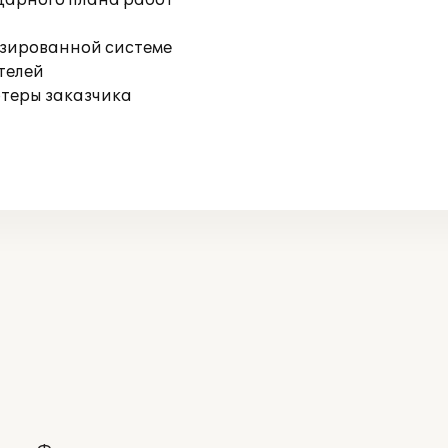
дарного плана работ
изированной системе
телей
ютеры заказчика