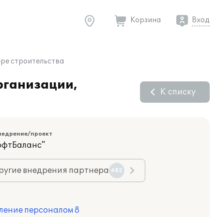
Корзина
Вход
ере строительства
рганизации,
К списку
недрение/проект
офтБаланс"
ругие внедрения партнера
682
ление персоналом 8