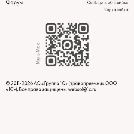
Форум
Сообщить об ошибке
Карта сайта
Мы в Max
© 2011-2026 АО «Группа 1С» (правопреемник ООО
«1С»). Все права защищены.
websol@1c.ru