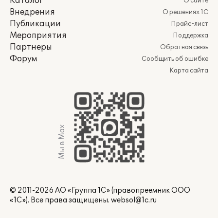
Каталог
О сайте
Внедрения
О решениях 1С
Публикации
Прайс-лист
Мероприятия
Поддержка
Партнеры
Обратная связь
Форум
Сообщить об ошибке
Карта сайта
Мы в Max
© 2011-2026 АО «Группа 1С» (правопреемник ООО
«1С»). Все права защищены.
websol@1c.ru