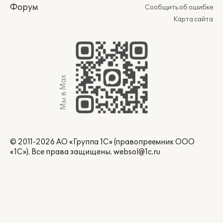
Форум
Сообщить об ошибке
Карта сайта
Мы в Max
© 2011-2026 АО «Группа 1С» (правопреемник ООО
«1С»). Все права защищены.
websol@1c.ru