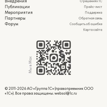
Внедрения
О решениях 1С
Публикации
Прайс-лист
Мероприятия
Поддержка
Партнеры
Обратная связь
Форум
Сообщить об ошибке
Карта сайта
Мы в Max
© 2011-2026 АО «Группа 1С» (правопреемник ООО
«1С»). Все права защищены.
websol@1c.ru