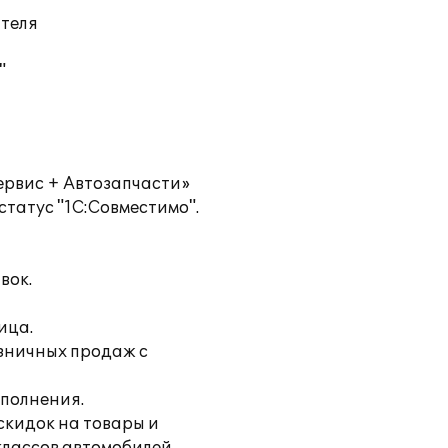
ателя
"
ервис + Автозапчасти»
татус "1С:Совместимо".
вок.
ица.
озничных продаж с
ыполнения.
скидок на товары и