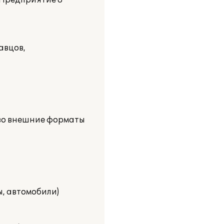
:Предприятие 8""
авцов,
 во внешние форматы
, автомобили)