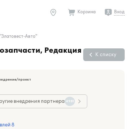
Корзина
Вход
 "Златовест-Авто"
тозапчасти, Редакция
К списку
недрение/проект
ругие внедрения партнера
4981
влей 8