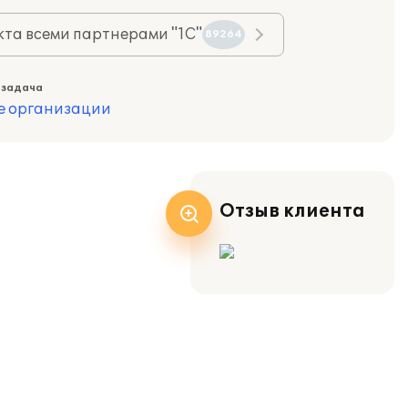
та всеми партнерами "1С"
89264
 задача
е организации
Отзыв клиента