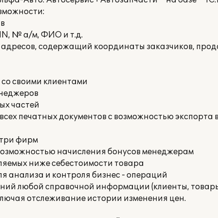
ьфа-Авто: Автосервис+Автозапчасти"" на базе ""1С
зможности:
тв
N, № а/м, ФИО и т.д.
адресов, содержащий координаты заказчиков, прод
 со своими клиентами
енеджеров
ых частей
всех печатных документов с возможностью экспорта
утри фирм
возможностью начисления бонусов менеджерам
вляемых ниже себестоимости товара
ля анализа и контроля бизнес - операций
ений любой справочной информации (клиенты, товары
ключая отслеживание истории изменения цен.