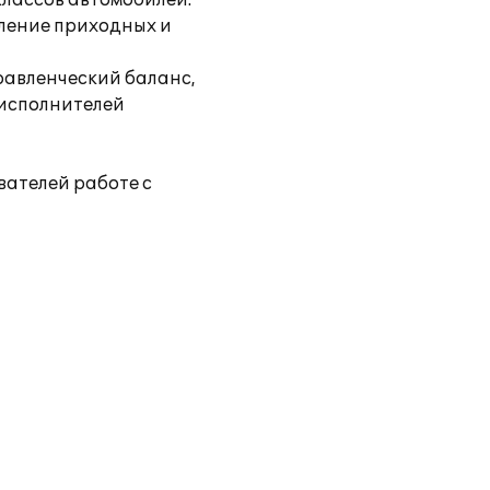
классов автомобилей.
мление приходных и
равленческий баланс,
 исполнителей
вателей работе с