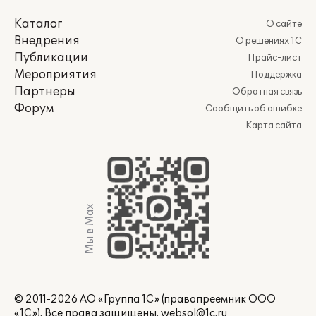
Каталог
О сайте
Внедрения
О решениях 1С
Публикации
Прайс-лист
Мероприятия
Поддержка
Партнеры
Обратная связь
Форум
Сообщить об ошибке
Карта сайта
Мы в Max
© 2011-2026 АО «Группа 1С» (правопреемник ООО
«1С»). Все права защищены.
websol@1c.ru