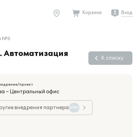
Корзина
Вход
ки №6
". Автоматизация
К списку
недрение/проект
ва – Центральный офис
ругие внедрения партнера
2103