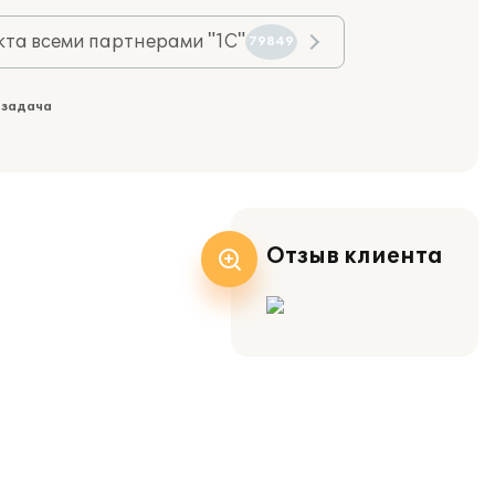
та всеми партнерами "1С"
79849
 задача
Отзыв клиента