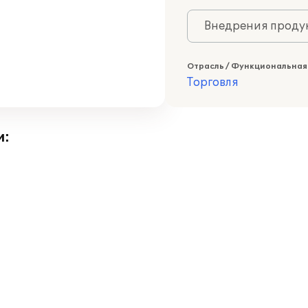
Внедрения продук
Отрасль / Функциональная
Торговля
и: