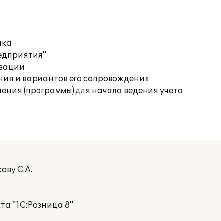
ика
редприятия"
изации
ния и вариантов его сопровождения
ения (программы) для начала ведения учета
ову С.А.
та "1С:Розница 8"