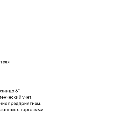
ателя
зница 8".
енческий учет,
ение предприятием.
язанные с торговыми