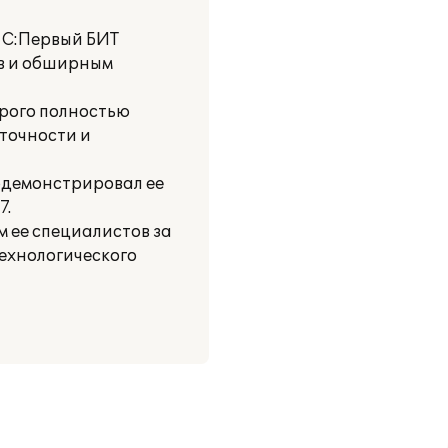
1С:Первый БИТ
ов и обширным
рого полностью
точности и
одемонстрировал ее
7.
м ее специалистов за
ехнологического