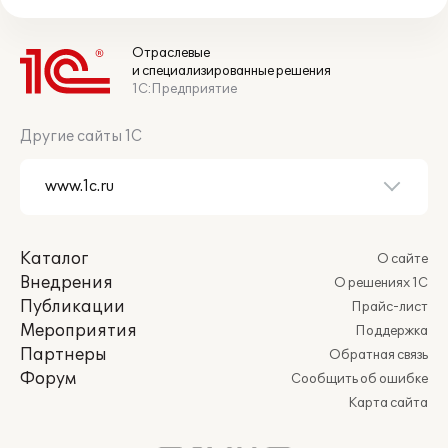
Отраслевые
и специализированные решения
1С:Предприятие
Другие сайты 1С
Каталог
О сайте
Внедрения
О решениях 1С
Публикации
Прайс-лист
Мероприятия
Поддержка
Партнеры
Обратная связь
Форум
Сообщить об ошибке
Карта сайта